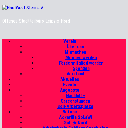
Zum
Inhalt
springen
Offenes Stadtteilbüro Leipzig-Nord
Primäres
Verein
Menü
Über uns
Mitmachen
Mitglied werden
Fördermitglied werden
Spenden
Vorstand
Aktuelles
Events
Angebote
Nachhilfe
Sprechstunden
Soli-Arbeitsplätze
Bei uns
Ackerilla SoLaWi
Soli ★ Nord