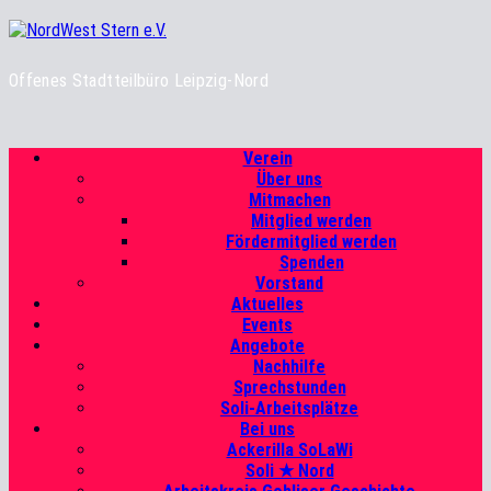
Zum
Inhalt
springen
Offenes Stadtteilbüro Leipzig-Nord
Primäres
Verein
Menü
Über uns
Mitmachen
Mitglied werden
Fördermitglied werden
Spenden
Vorstand
Aktuelles
Events
Angebote
Nachhilfe
Sprechstunden
Soli-Arbeitsplätze
Bei uns
Ackerilla SoLaWi
Soli ★ Nord