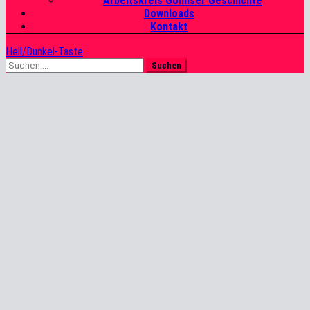
Arbeitskreis Gohliser Geschichte
Downloads
Kontakt
Hell/Dunkel-Taste
Suchen
nach: