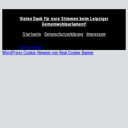
Vielen Dank für eure Stimmen beim Leipziger
Gemeinwohlparlament!
Startseite
·
Datenschutzerklärung
·
Impressum
NordWest Stern e.V. in der Georg-Schumann-Straße 126, 04155
Leipzig
|
ChromeNews
von AF themes.
WordPress Cookie Hinweis von Real Cookie Banner