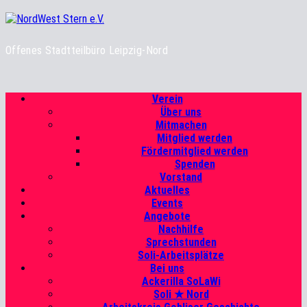
Zum
Inhalt
springen
Offenes Stadtteilbüro Leipzig-Nord
Primäres
Verein
Menü
Über uns
Mitmachen
Mitglied werden
Fördermitglied werden
Spenden
Vorstand
Aktuelles
Events
Angebote
Nachhilfe
Sprechstunden
Soli-Arbeitsplätze
Bei uns
Ackerilla SoLaWi
Soli ★ Nord