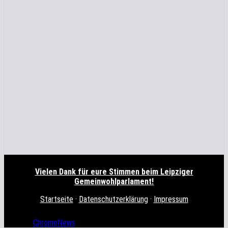
Vielen Dank für eure Stimmen beim Leipziger
Gemeinwohlparlament!
Startseite
·
Datenschutzerklärung
·
Impressum
NordWest Stern e.V. in der Georg-Schumann-Straße 126, 04155
Leipzig
|
ChromeNews
von AF themes.